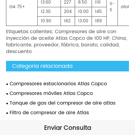
13.60
227
8.50
116
S-
GA 75+
otoño/
S
12.30
204
10.00
145
10.90
182
13.00
189
Etiquetas calientes: Compresores de aire con
inyección de aceite Atlas Copco de 100 HP, China,
fabricante, proveedor, fábrica, barato, calidad,
descuento
Categoría relacionada
Compresores estacionarios Atlas Copco
Compresores móviles Atlas Copco
Tanque de gas del compresor de aire atlas
Filtro de compresor de aire Atlas
Enviar Consulta