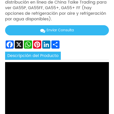
distribución en línea de China Taike Trading para
ver GA55P, GA55FF, GA55+, GA55+ FF (hay
opciones de refrigeración por aire y refrigeración
por agua disponibles).
Enviar Consulta
Facebook
X
WhatsApp
Pinterest
LinkedIn
Share
Descripción del Producto