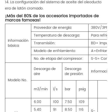
14. La configuración del sistema de aceite del oleoducto
era de latón cromado.
¡Más del 80% de los accesorios importados de
marcas famosas!
Proveedor de energía:
380V/3Ph/5
Temperatura de descarga:
Para refrig
Información
Transmisión:
BD= Impulsa
básica
Modelo de enfriamiento:
A=Enfriamie
No. de etapa del compresor:
S-S= Compr
Descarga de
Descarga
Información
aire
de presión
Modelo No.
m3/min
l/s
bar
psig
6.00
100
7.50
109
5.40
91
8.50
116
S-