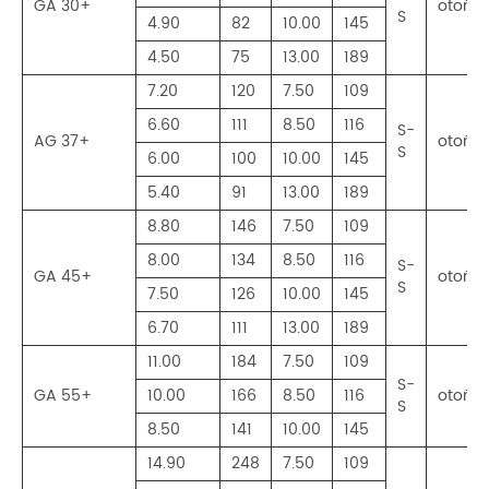
GA 30+
otoño/
S
4.90
82
10.00
145
4.50
75
13.00
189
7.20
120
7.50
109
6.60
111
8.50
116
S-
AG 37+
otoño/
S
6.00
100
10.00
145
5.40
91
13.00
189
8.80
146
7.50
109
8.00
134
8.50
116
S-
GA 45+
otoño/
S
7.50
126
10.00
145
6.70
111
13.00
189
11.00
184
7.50
109
S-
GA 55+
10.00
166
8.50
116
otoño/
S
8.50
141
10.00
145
14.90
248
7.50
109