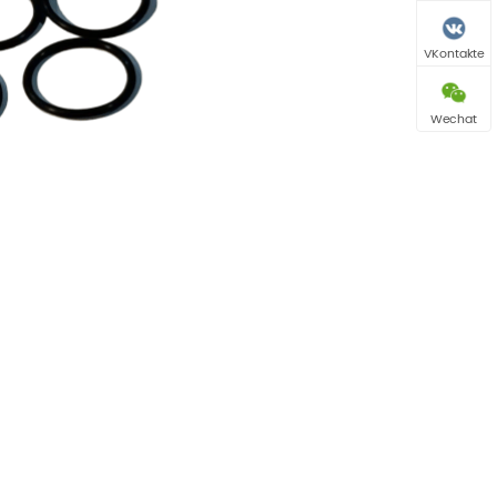
VKontakte
Wechat