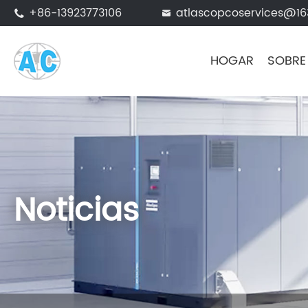
+86-13923773106
atlascopcoservices@1


HOGAR
SOBRE
Noticias