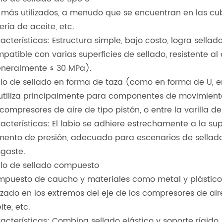
 más utilizados, a menudo que se encuentran en las cubi
ería de aceite, etc.
acterísticas: Estructura simple, bajo costo, logra sella
patible con varias superficies de sellado, resistente al 
neralmente ≤ 30 MPa).
llo de sellado en forma de taza (como en forma de U, e
utiliza principalmente para componentes de movimiento a
 compresores de aire de tipo pistón, o entre la varilla del
acterísticas: El labio se adhiere estrechamente a la sup
ento de presión, adecuado para escenarios de sellado
gaste.
llo de sellado compuesto
puesto de caucho y materiales como metal y plástico 
lizado en los extremos del eje de los compresores de air
ite, etc.
acterísticas: Combina sellado elástico y soporte rígido,