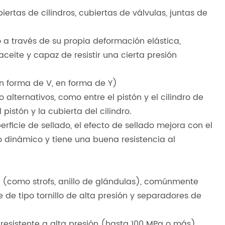
ertas de cilindros, cubiertas de válvulas, juntas de
do a través de su propia deformación elástica,
aceite y capaz de resistir una cierta presión
n forma de V, en forma de Y)
lternativos, como entre el pistón y el cilindro de
 pistón y la cubierta del cilindro.
erficie de sellado, el efecto de sellado mejora con el
 dinámico y tiene una buena resistencia al
(como strofs, anillo de glándulas), comúnmente
e de tipo tornillo de alta presión y separadores de
 resistente a alta presión (hasta 100 MPa o más),