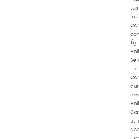
Los
tub
Car
com
(ge
Ani
Se 
los
Car
aum
des
Ani
Com
uti
ace
Car